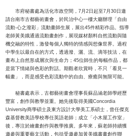
市府秘書處為活化市政空間，7月2日起至7月30日邀
請台南市古都藝術畫會，於民治中心一樓大廳辦理「自由
流動·心之潑彩」流動畫師生展，展出45件精彩作品。指導
老師黃美娥通過流動畫創作，展現媒材顏料自然流動與隨
機交融的特性，激發每個人獨特的情感與想像世界。過程
中學生以最自在的方式，透過潑、灑、流、滴等技法，在
畫布上自然形成層次與生命力；45位師生的每幅作品，都
是當下情緒與色彩的對話。期觀者欣賞時，不只「看見一
幅畫」，而是感受色彩流動中的自由、療癒與無限可能。
秘書處表示，古都藝術畫會理事長蘇品涵老師學經歷
豐富，創作與教學並重。她先後取得美國Concordia
University商學碩士及東方設計大學美工系碩士，曾任傑克
森基督教美語學校專任英語老師；成立「小木屋工作室」
後，專注於繪畫創作與教學推廣。多年來，蘇老師持續獲
邀參與重要藝文活動，包括受邀參加黃美娥書畫創作聯