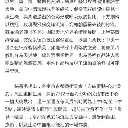
以紫、藍、粉、綠四色交融，層層堆疊出煙嵐瀰漫的詩意
天地。畫面中隱現幾抹蒼翠綠意，似從雲霧縫隙中窺見一
線生機，與周遭濃烈的色彩形成呼吸般的對比。下方則轉
以桃紅、玫瑰與淺粉交織流淌，宛如朝霞褪去後的餘溫。
蘇品涵老師《唯美》則以天地分界的構圖展開，上半部藍
綠交融，雲朵以留白技法躍然畫面，厚重而柔軟；中央一
道金色細線蜿蜒橫貫，如地平線上灑落的微光，將畫面巧
妙劃分為天與地、虛與實兩個世界，也為整幅作品注入畫
龍點睛的溫潤質感。兩件作品均展現了流動畫的無限可能
與想像。
秘書處指出，台南市古都藝術畫會「自由流動·心之潑
彩」流動畫師生展，將於7月2日至7月30於民治市政中心
一樓大廳展出，週一至週五每天展出時間為上午9點至下午
5點，屆時邀請市府同仁與民眾一起前來欣賞不僅止於「看
見一幅畫」，更能在色彩的流動與交融中，感受到自由、
療癒，以及生命中無限可能性的一場作展。