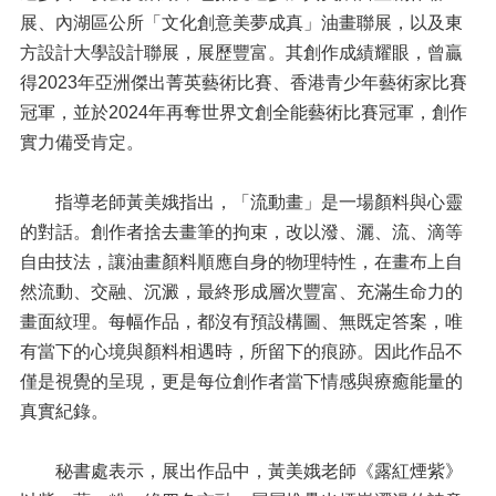
展、內湖區公所「文化創意美夢成真」油畫聯展，以及東
方設計大學設計聯展，展歷豐富。其創作成績耀眼，曾贏
得2023年亞洲傑出菁英藝術比賽、香港青少年藝術家比賽
冠軍，並於2024年再奪世界文創全能藝術比賽冠軍，創作
實力備受肯定。
指導老師黃美娥指出，「流動畫」是一場顏料與心靈
的對話。創作者捨去畫筆的拘束，改以潑、灑、流、滴等
自由技法，讓油畫顏料順應自身的物理特性，在畫布上自
然流動、交融、沉澱，最終形成層次豐富、充滿生命力的
畫面紋理。每幅作品，都沒有預設構圖、無既定答案，唯
有當下的心境與顏料相遇時，所留下的痕跡。因此作品不
僅是視覺的呈現，更是每位創作者當下情感與療癒能量的
真實紀錄。
秘書處表示，展出作品中，黃美娥老師《露紅煙紫》