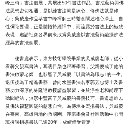
峰三時」書法個展，共展出50件書法作品。書法藝術與佛
法思想密切相通，是以練書法就是練心，修佛法就是修
心；吳威慶作品恭書中峰禪師三時繫念闡述唯心淨土、自
性彌陀要理，正是體悟於經禪中，而流露於書法上的極致
表現；邀請社會各界前來欣賞吳威慶以書法藝術融攝佛法
經典的書法個展。
秘書處表示，東方技術學院畢業的吳威慶老師，從小
看著父親寫書法，耳濡目染也跟著學習，父親便成了他的
書法啟蒙老師，也影響了吳威慶「以書法為職志｣的一生。
退伍後為了精進書藝，曾向水墨書法名家郭芳忠博士及書
藝功力深厚的林隆達教授請益學習，並於淨空老和尚座下
聽聞經法，無形中豐富了吳威慶的書藝技巧、書道思維以
及佛法福慧圓滿的慈悲自性。為傳承並宏揚書法，吳威慶
在臺南、高雄兩地的救國團、淨宗學會及社區活動中心開
班授課指導書法已逾20年，成績備受肯定！