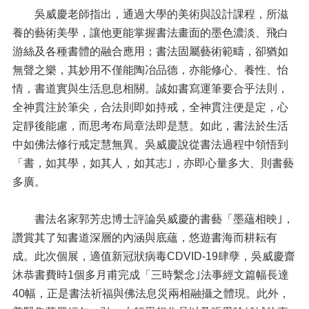
吳威慶老師指出，通過大學的美術與設計課程，所滋
養的藝術美學，讓他更能掌握書法畫面的墨色濃淡、飛白
游絲及各種書體的融合應用；書法固屬藝術範疇，卻猶如
無聲之樂，其妙用不僅能陶冶品德，亦能修心、養性、怡
情，書道實與生活息息相關。誠如書寫運筆要合乎法則，
全神貫注於筆尖，合法則即如持戒，全神貫注便是定，心
定靜後能慮，而思考布局章法即是慧。如此，書法於生活
中如佛法修行戒定慧無異。吳威慶說從書法過程中領悟到
「書，如其學，如其人，如其志｣，亦即心量多大、則書藝
多廣。
書法名家郭芳忠博士評論吳威慶的書藝「墨蘊相映｣，
讚賞其了知書道深層的內涵與底蘊，悠遊書海而耕耘有
成。此次個展，適值新冠狀病毒CDVID-19肆孽，吳威慶齋
沐恭書費時1個多月甫完成「三時繫念｣法事經文篇幅長達
40幅，正是書法祈福與佛法息災兩相融攝之體現。此外，