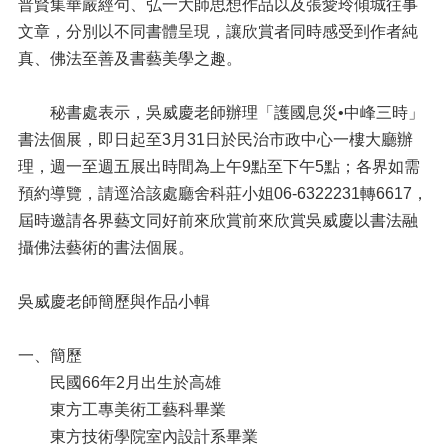
普賢集華嚴經句、弘一大師思想作品以及張愛玲傾城往事
文章，分別以不同書體呈現，讓欣賞者同時感受到作者純
真、佛法至善及書藝美學之趣。
秘書處表示，吳威慶老師辦理「護國息災•中峰三時」
書法個展，即日起至3月31日於民治市政中心一樓大廳辦
理，週一至週五展出時間為上午9點至下午5點；各界如需
預約導覽，請逕洽該處廳舍科莊小姐06-6322231轉6617，
屆時邀請各界藝文同好前來欣賞前來欣賞吳威慶以書法融
攝佛法藝術的書法個展。
吳威慶老師簡歷與作品小輯
一、簡歷
民國66年2月出生於高雄
東方工專美術工藝科畢業
東方技術學院室內設計系畢業