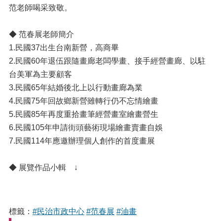
范老師喝采致敬。
◆ 范春展老師簡介
1.民國37出生台南新營，高商畢
2.民國60年退伍跟隨畫廊老闆學畫、接手經營畫廊、以駐
台美軍為主要顧客
3.民國65年結婚後北上以行動畫廊為業
4.民國75年回故鄉新營雖轉行仍不忘情繪畫
5.民國85年再度重拾畫筆經營畫室繪畫營生
6.民國105年申請街頭藝術現場繪畫賣畫自娛
7.民國114年應邀辦理個人創作的首度畫展
◆ 展覽作品小輯 ↓
標籤：
#民治市政中心
#范春展
#油畫