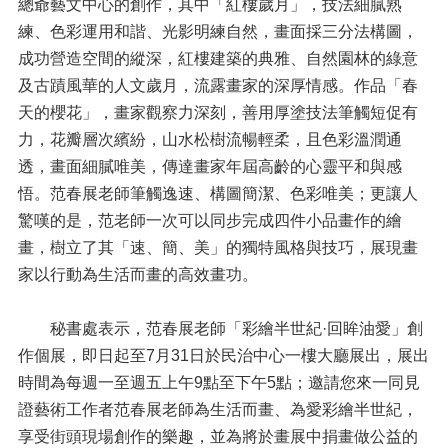
總爺藝文中心的創作，其中「紅樓歲月」，技法細膩熟
練、色彩運用和諧、光影明練自然，畫面採三分法構圖，
成功營造空間的縱深，紅樓建築的典雅、自然園林的綠意
及古蹟風華的人文歲月，流露畫家的深厚情感。作品「春
天的櫻花」，畫家觀察力深刻，善用厚塗技法筆觸短促有
力，花瓣層次繽紛，山水松樹流暢輕柔，且色彩溫潤通
透，畫面細膩唯美，傳達畫家年屆高齡的心靈平和與感
悟。范春展老師筆觸逸速、構圖簡潔、色彩唯美；更讓人
驚嘆的是，范老師一次可以同步完成四件小品畫作的繪
畫，樹立了其「速、簡、美」的獨特風格與技巧，展現畫
家以行動為生活而畫的高效畫功。
秘書處表示，范春展老師「彩繪半世紀·回眸油愛」創
作個展，即日起至7月31日於民治中心一樓大廳展出，展出
時間為每週一至週五上午9點至下午5點；邀請您來一同見
證藝術工作者范春展老師為生活而畫、為愛彩繪半世紀，
享受街頭現場創作的樂趣，並為將於畫展中捐畫做公益的