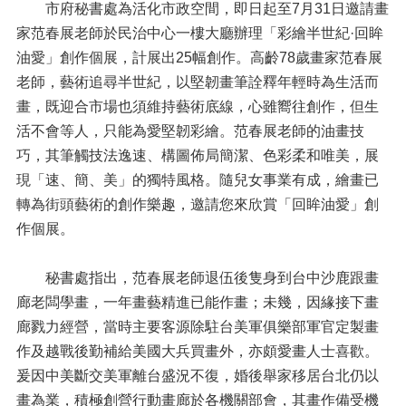
市府秘書處為活化市政空間，即日起至7月31日邀請畫
家范春展老師於民治中心一樓大廳辦理「彩繪半世紀·回眸
油愛」創作個展，計展出25幅創作。高齡78歲畫家范春展
老師，藝術追尋半世紀，以堅韌畫筆詮釋年輕時為生活而
畫，既迎合市場也須維持藝術底線，心雖嚮往創作，但生
活不會等人，只能為愛堅韌彩繪。范春展老師的油畫技
巧，其筆觸技法逸速、構圖佈局簡潔、色彩柔和唯美，展
現「速、簡、美」的獨特風格。隨兒女事業有成，繪畫已
轉為街頭藝術的創作樂趣，邀請您來欣賞「回眸油愛」創
作個展。
秘書處指出，范春展老師退伍後隻身到台中沙鹿跟畫
廊老闆學畫，一年畫藝精進已能作畫；未幾，因緣接下畫
廊戮力經營，當時主要客源除駐台美軍俱樂部軍官定製畫
作及越戰後勤補給美國大兵買畫外，亦頗愛畫人士喜歡。
爰因中美斷交美軍離台盛況不復，婚後舉家移居台北仍以
畫為業，積極創營行動畫廊於各機關部會，其畫作備受機