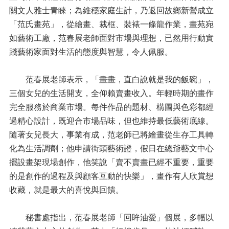
關文人雅士青睞；為維穩家庭生計，乃返回故鄉新營成立
「范氏畫苑」，從繪畫、裁框、裝裱一條龍作業，畫苑宛
如藝術工廠，范春展老師面對市場與理想，已然用行動實
踐藝術家面對生活的態度與智慧，令人佩服。
范春展老師表示，「畫畫，直白說就是我的飯碗」，
三個女兒的生活開支，全仰賴賣畫收入。年輕時期的畫作
完全服務於商業市場。每件作品的題材、構圖與色彩都經
過精心設計，既迎合市場品味，但也維持最低藝術底線。
隨著女兒長大，事業有成，范老師已將繪畫從生存工具轉
化為生活調劑；他申請街頭藝術證，假日在總爺藝文中心
擺設畫架現場創作，他笑說「賣不賣畫已經不重要，重要
的是創作的過程及與顧客互動的快樂」，畫作有人欣賞想
收藏，就是最大的喜悅與回饋。
秘書處指出，范春展老師「回眸油愛」個展，多幅以