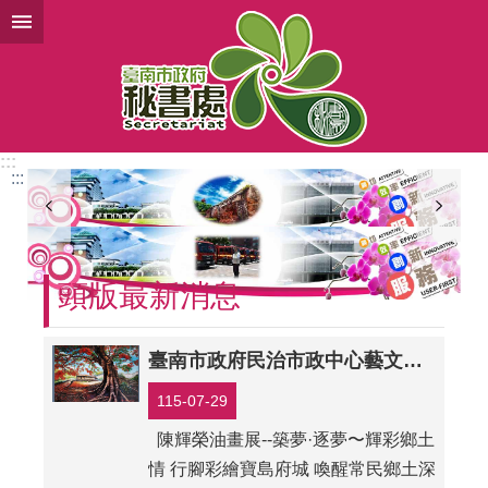
跳到主要內容區塊
:::
:::
頭版最新消息
臺南市政府民治市政中心藝文展：陳輝榮油畫展--築夢·逐夢〜輝彩鄉土情（民治市政中心發布）
115-07-29
陳輝榮油畫展--築夢·逐夢〜輝彩鄉土
情 行腳彩繪寶島府城 喚醒常民鄉土深