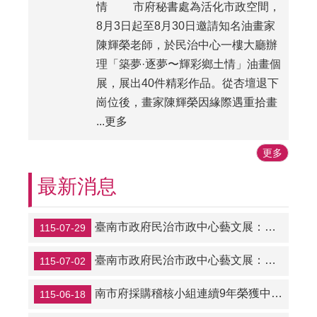
情 市府秘書處為活化市政空間，
8月3日起至8月30日邀請知名油畫家
陳輝榮老師，於民治中心一樓大廳辦
理「築夢·逐夢〜輝彩鄉土情」油畫個
展，展出40件精彩作品。從杏壇退下
崗位後，畫家陳輝榮因緣際遇重拾畫
...更多
更多
最新消息
臺南市政府民治市政中心藝文展：陳輝榮油畫展--築夢·逐夢〜輝彩鄉土情（民治市政中心發布）
115-07-29
臺南市政府民治市政中心藝文展：古都藝術畫會「自由流動·心之潑彩」（民治市政中心發布）
115-07-02
南市府採購稽核小組連續9年榮獲中央績效考核優等獎
115-06-18