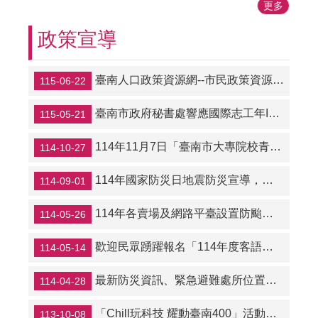
更多
政策宣導
臺南人口政策資源網--市民政策資源一站查
115-06-22
臺南市政府秘書處響應國際志工年IVY 2026
115-05-21
114年11月7日「臺南市大專院校青年策略聯盟公民論壇」，歡迎踴躍報名參與
114-10-27
114年國家防災日地震防災宣導，參加線上活動拿大獎！
114-09-01
114年各賣場及網路平臺設置防颱暨防災專區實施計畫宣導
114-05-26
歡迎民眾踴躍報名「114年度客語能力認證」
114-05-14
最新防災資訊、緊急避難處所位置即時掌控，立即上網搜尋「消防防災e點通」
114-04-28
「Chill玩科技 耀動臺南400」活動，於113年10月12日至13日假新光三越小西門廣場辦理，歡迎參與
113-10-08