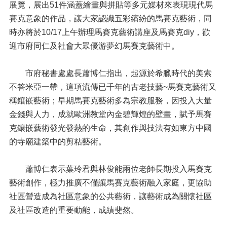
展覽，展出51件涵蓋繪畫與拼貼等多元媒材來表現現代馬
賽克意象的作品，讓大家認識五彩繽紛的馬賽克藝術，同
時亦將於10/17上午辦理馬賽克藝術講座及馬賽克diy，歡
迎市府同仁及社會大眾優游夢幻馬賽克藝術中。
市府秘書處處長蕭博仁指出，起源於希臘時代的美索
不答米亞一帶，這項流傳已千年的古老技藝~馬賽克藝術又
稱鑲嵌藝術；早期馬賽克藝術多為宗教服務，因投入大量
金錢與人力，成就歐洲教堂內金碧輝煌的壁畫，賦予馬賽
克鑲嵌藝術發光發熱的生命，其創作與技法有如東方中國
的寺廟建築中的剪粘藝術。
蕭博仁表示葉玲君與林俊能兩位老師長期投入馬賽克
藝術創作，極力推廣不僅讓馬賽克藝術融入家庭，更協助
社區營造成為社區意象的公共藝術，讓藝術成為關懷社區
及社區改造的重要動能，成績斐然。