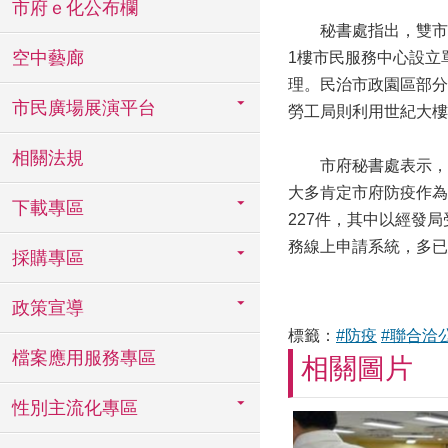
市府ｅ化公布欄
秘書處指出，雙市政
空中藝廊
1樓市民服務中心設立
理。民治市政園區部分
市民廣場展演平台
勞工局則利用世紀大樓
相關法規
市府秘書處表示，今
大多肯定市府防疫作為
下載專區
227件，其中以經發
務線上申請系統，多已
採購專區
政策宣導
標籤：
#防疫
#聯合洽
檔案應用服務專區
相關圖片
性別主流化專區