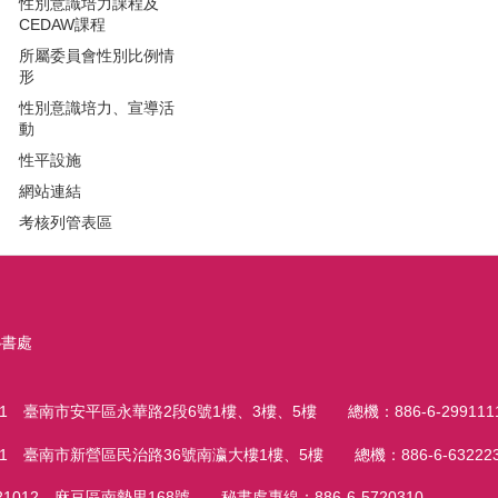
性別意識培力課程及
CEDAW課程
所屬委員會性別比例情
形
性別意識培力、宣導活
動
性平設施
網站連結
考核列管表區
秘書處
 臺南市安平區永華路2段6號1樓、3樓、5樓 總機：886-6-299111
 臺南市新營區民治路36號南瀛大樓1樓、5樓 總機：886-6-632223
12 麻豆區南勢里168號 秘書處專線：886-6-5720310