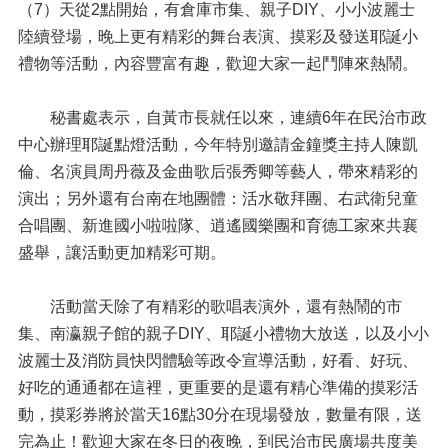
（7）天從2點開始，有倉庫市集、親子DIY、小小波麗士
陸續登場，晚上更有精彩的舞台表演、摸彩及發送耶誕小
禮物等活動，內容豐富有趣，歡迎大家一起鬥陣來熱鬧。
秘書處表示，自黃市長就任以來，連續6年在民治市政
中心辦理耶誕點燈活動，今年特別邀請金鐘獎主持人陳凱
倫、名演員周丹薇及金曲歌后張秀卿等藝人，帶來精彩的
演出；另外還有台南在地團體：活水敬拜團、右武衛兒童
合唱團、新進國小啦啦隊、逍遙國樂團和育德工家來共襄
盛舉，讓活動更加精彩可期。
活動當天除了有精彩的歌唱表演外，還有熱鬧的市
集、南瀛親子館的親子DIY、耶誕小禮物大放送，以及小小
波麗士及消防員快閃體驗等政令宣導活動，好看、好玩、
好吃的通通都在這裡，更重要的是還有精心準備的摸彩活
動，摸彩券將於當天16點30分在現場發放，數量有限，送
完為止！歡迎大家在冬日的夜晚，到民治市民廣場共度美