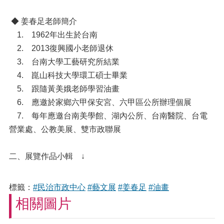
別
主
◆ 姜春足老師簡介
流
化
1. 1962年出生於台南
專
2. 2013復興國小老師退休
區
3. 台南大學工藝研究所結業
反
4. 崑山科技大學環工碩士畢業
詐
5. 跟隨黃美娥老師學習油畫
專
6. 應邀於家鄉六甲保安宮、六甲區公所辦理個展
區
7. 每年應邀台南美學館、湖內公所、台南醫院、台電
營業處、公教美展、雙市政聯展
網
站
導
二、展覽作品小輯 ↓
覽
分
標籤：
#民治市政中心
#藝文展
#姜春足
#油畫
類
相關圖片
檢
索