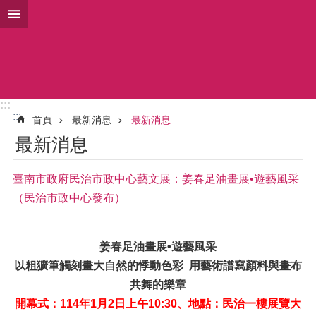
搜
跳到主要內容區塊
尋
進
階
搜
尋
:::
:::
首頁
最新消息
最新消息
關
最新消息
於
本
處
臺南市政府民治市政中心藝文展：姜春足油畫展•遊藝風采
（民治市政中心發布）
業
務
介
姜春足油畫展•遊藝風采
紹
以粗獷筆觸刻畫大自然的悸動色彩 用藝術譜寫顏料與畫布
施
共舞的樂章
政
開幕式：114年1月2日上午10:30、地點：民治一樓展覽大
計