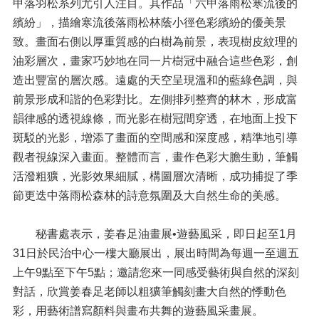
區
甲落羽松系列尤引人注目。其作品「六甲落雨松寒流後的
繽紛」，描繪寒流後落雨松林蔭小徑色彩繽紛的優美景
採
致。畫面右側以厚重質感的白樹為前景，表現樹皮紋理的
購
專
油彩層次，畫家巧妙地在同一片樹冠中融合這些色彩，創
區
造出豐富的層次感。遠處的天空呈現溫和的藍綠色調，與
前景形成和諧的色彩對比。左側排列整齊的林木，形成富
政
策
韻律感的透視線條，而光影在樹冠間穿透，在地面上投下
宣
斑駁的光影，增添了畫面的空間感和深度感，精準地引導
導
觀者視線深入畫面。整體而言，畫作色彩大膽生動，筆觸
檔
活潑粗獷，光影效果細膩，構圖層次清晰，成功捕捉了季
案
節更迭中落雨松森林的詩意氛圍及大自然生命的美感。
應
用
服
秘書處表示，姜春足油畫展•遊藝風采，即日起至1月
務
31日於民治中心一樓大廳展出，展出時間為每週一至週五
專
上午9點至下午5點；邀請您來一同感受藝術與自然的深刻
區
對話，欣賞姜春足老師以粗獷筆觸刻畫大自然的悸動色
性
彩，用藝術譜寫顏料與畫布共舞的遊藝風采畫展。