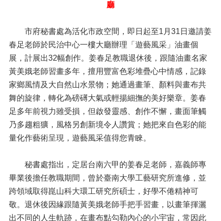
畫
廳
政
府
市府秘書處為活化市政空間，即日起至1月31日邀請姜
資
春足老師於民治中心一樓大廳辦理「遊藝風采」油畫個
訊
展，計展出32幅創作。姜春足教職退休後，跟隨油畫名家
公
黃美娥老師習畫多年，擅用豐富色彩堆疊心中情感，記錄
開
家鄉風情及大自然山水景物；她通過畫筆、顏料與畫布共
最
舞的旋律，轉化為磅礡大氣或輕揚細撫的美好樂章。姜春
新
足多年前視力雖受損，但啟發靈感、創作不懈，畫面筆觸
消
息
乃多趨粗獷，風格另創新境令人讚賞；她把來自色彩的能
量化作藝術呈現，遊藝風采值得您青睞。
市
府
ｅ
秘書處指出，定居台南六甲的姜春足老師，嘉義師專
化
畢業後擔任教職期間，曾於臺南大學工藝研究所進修，並
公
跨領域取得崑山科大環工研究所碩士，好學不倦精神可
布
欄
敬。退休後因緣跟隨黃美娥老師手把手習畫，以畫筆揮灑
出不同的人生軌跡，在畫布點勾勒內心的小宇宙，常因此