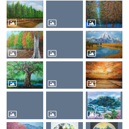
回
首
頁
English
市
府
首
頁