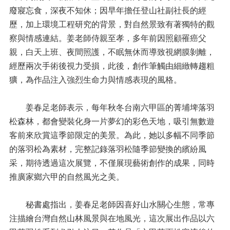
空
廢寢忘食，深夜不知休；因早年擔任登山社副社長的經
中
藝
歷，加上環境工程研究的背景，對自然景致有著獨特的觀
廊
察與情感連結。姜老師侍親至孝，多年前因照顧罹癌父
親，白天上班、夜間照護，不眠無休而導致視網膜剝離，
市
民
經歷兩次手術後視力受損，此後，創作筆觸由細緻轉趨粗
廣
獷，為作品注入強烈生命力與情感表現的風格。
場
展
演
姜春足老師表示，每年秋冬台南六甲區的菁埔埤落羽
平
松森林，都會變裝化身一片夢幻的彩色天地，吸引無數遊
台
客前來欣賞這季節限定的美景。為此，她以多幅不同季節
相
的落羽松為素材，完整記錄落羽松隨季節變換的繽紛風
關
采，期待透過這次展覽，不僅展現藝術創作的成果，同時
法
推廣家鄉六甲的自然風光之美。
規
下
秘書處指出，姜春足老師因喜好山水關心生態，常專
載
注描繪台灣自然山林風景與在地風光，這次展出作品以六
專