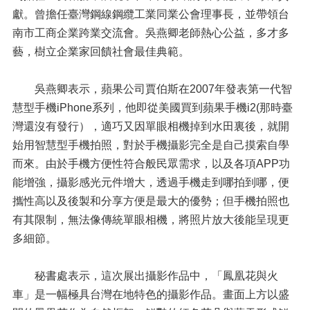
獻。曾擔任臺灣鋼線鋼纜工業同業公會理事長，並帶領台
南市工商企業跨業交流會。吳燕卿老師熱心公益，多才多
藝，樹立企業家回饋社會最佳典範。
吳燕卿表示，蘋果公司賈伯斯在2007年發表第一代智
慧型手機iPhone系列，他即從美國買到蘋果手機i2(那時臺
灣還沒有發行），適巧又因單眼相機掉到水田裏後，就開
始用智慧型手機拍照，對於手機攝影完全是自己摸索自學
而來。由於手機方便性符合般民眾需求，以及各項APP功
能增強，攝影感光元件增大，透過手機走到哪拍到哪，便
攜性高以及後製和分享方便是最大的優勢；但手機拍照也
有其限制，無法像傳統單眼相機，將照片放大後能呈現更
多細節。
秘書處表示，這次展出攝影作品中，「鳳凰花與火
車」是一幅極具台灣在地特色的攝影作品。畫面上方以盛