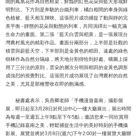
開的鳳凰花作為自然框架，鮮豔的紅色花朵與藍天形成鮮
明對比。下方則是奔馳的台鐵列車，橘白相間的車身與綠
色植被、藍天相互輝映。這張照片成功捕捉了動與靜的完
美平衡 - 靜態的花朵與動態的列車，共同演繹出一幅充滿
生命力的畫面。第二張「藍天白雲與稻黃」是一張展現台
灣農村風光的精彩作品。畫面分兩部分，上半部是壯觀的
積雲與蔚藍天空，下半部則是金黃色的稻田。遠處的綠色
樹林作為自然分隔線，將天地分割得恰到好處。構圖上採
用了三分法的原則，雲朵的層次分明與稻田的金黃色調形
成強烈的視覺對比。這張照片成功展現了台灣農村的自然
之美，尤其是那種豐收在即的飽滿感。
秘書處表示，吳燕卿老師「手機漫遊嘉南」攝影個
展，即日起至3月28日於民治中心一樓大廳展出，展出時間
為每週一至週五上午9點至下午5點；邀請您來一同欣賞用
手機記錄嘉南之美，輕鬆捕捉生活中的美好時刻的手機攝
影展。展覽並將於3月8日(週六)下午2:00於一樓展覽大廳辦