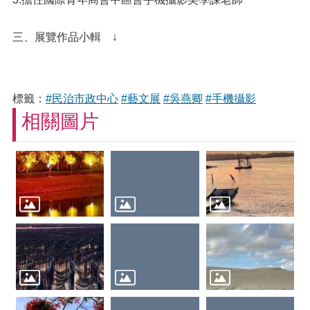
三、展覽作品小輯 ↓
標籤：
#民治市政中心
#藝文展
#吳燕卿
#手機攝影
相關圖片