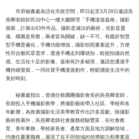
市府秘書處為活化市政空間，即日起至3月28日邀請吳
燕卿老師於民治中心一樓大廳辦理「手機漫遊嘉南」攝影
個展，計展出63件作品。攝影是減法的藝術，光影是靈
魂、構圖是骨骼，兩者皆為關鍵，缺一不可。有鑑於智慧
型手機普遍化，手機功能增強，攝影拍照畫素提升，方便
性符合般民眾需求，透過手機走到哪就拍，較能拍攝自然
感、生活化十足的影像。嘉南有許多秘境，邀請您通過手
機持續發掘，一同欣賞手機漫遊創作，輕鬆捕捉生活中的
美好時刻。
秘書處指出，曾擔任救國團攝影會長的吳燕卿老師，
長期投入手機攝影教學，將攝影藝術帶入社區、學校和各
年齡層，為推廣攝影生活美學教育作出許多貢獻。除攝影
藝術推廣外，吳燕卿老師社會服務經驗豐富，在社會教
育、青年事務，學校家長會、產業方面及地方調解領域，
均擔任重要職務，展現了在不同領域的領導能力和專業貢