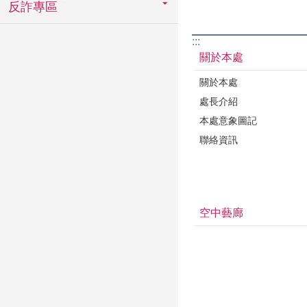
反詐專區
:::
關於本處
關於本處
處長介紹
本處意象圖記
聯絡資訊
空中藝廊