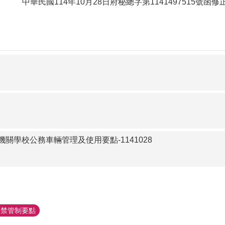
中華民國114年10月28日府秘總字第1141497515號
關學校公務車輛管理及使用要點-1141028
門禁管制要點